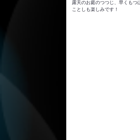
露天のお庭のつつじ、早くもつ
ことしも楽しみです！